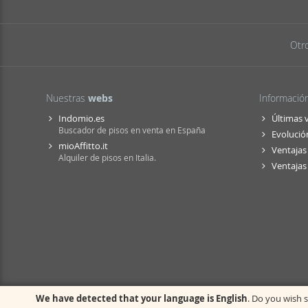
Otr
Nuestras
webs
Informació
Indomio.es
Últimas 
Buscador de pisos en venta en España
Evolución
mioAffitto.it
Ventajas 
Alquiler de pisos en Italia.
Ventajas 
We have detected that your language is English
. Do you wish s