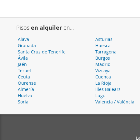
Pisos
en alquiler
en...
Alava
Asturias
Granada
Huesca
Santa Cruz de Tenerife
Tarragona
Ávila
Burgos
Jaén
Madrid
Teruel
Vizcaya
Ceuta
Cuenca
Ourense
La Rioja
Almería
Illes Balears
Huelva
Lugo
Soria
Valencia / València
L