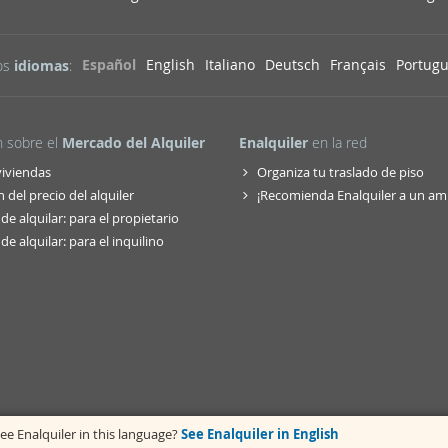
Español
English
Italiano
Deutsch
Français
Portug
os
idiomas
:
n sobre el
Mercado del Alquiler
Enalquiler
en la red
viviendas
Organiza tu traslado de piso
 del precio del alquiler
¡Recomienda Enalquiler a un am
de alquilar: para el propietario
de alquilar: para el inquilino
ee Enalquiler in this language?
See Enalquiler in English