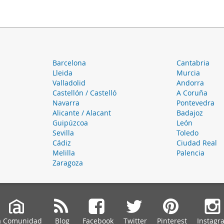
Barcelona
Cantabria
Lleida
Murcia
Valladolid
Andorra
Castellón / Castelló
A Coruña
Navarra
Pontevedra
Alicante / Alacant
Badajoz
Guipúzcoa
León
Sevilla
Toledo
Cádiz
Ciudad Real
Melilla
Palencia
Zaragoza
a Comunidad
Blog
Facebook
Twitter
Pinterest
Instagr